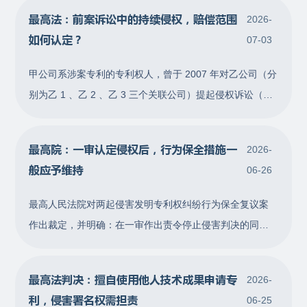
最高法：前案诉讼中的持续侵权，赔偿范围
2026-
如何认定？
07-03
甲公司系涉案专利的专利权人，曾于 2007 年对乙公司（分
别为乙 1 、乙 2 、乙 3 三个关联公司）提起侵权诉讼（前
案）。前案一审于 2013 年 5 月认定侵权成立，判令乙公
司停止侵权并赔偿损失。乙公司提起上诉，前案二审于
最高院：一审认定侵权后，行为保全措施一
2026-
2015 年 1 月维持原判。 在前案一审判决作出后的 2013 年
般应予维持
06-26
7 月 1 日至 2015 年 7 月 7 日期间，甲公司先后多次通过
公证保全取证，证明乙公司和丙公司存在生产、
最高人民法院对两起侵害发明专利权纠纷行为保全复议案
作出裁定，并明确：在一审作出责令停止侵害判决的同时
裁定采取立即停止侵害的行为保全措施的，由于案件已经
经过实体审理，行为保全申请的事实基础和法律依据较为
最高法判决：擅自使用他人技术成果申请专
2026-
充分，在行为保全复议审查阶段，除非被申请人提供相反
利，侵害署名权需担责
06-25