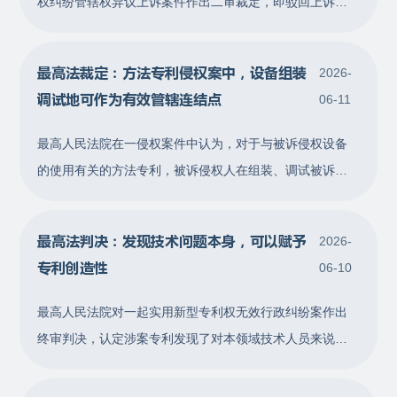
权纠纷管辖权异议上诉案件作出二审裁定，即驳回上诉，
维持原审裁定。二审裁定指出，当权利人的警告并未明确
指出其被侵害的具体专利权或者被指控侵权的具体产品、
最高法裁定：方法专利侵权案中，设备组装
2026-
方法时，人民法院可以根据涉案侵权警告的内容所可能涉
调试地可作为有效管辖连结点
06-11
及的特定专利权和被指控侵权的具体产品、方法，以及被
警告人或者利害关系人因涉案侵权警告可
最高人民法院在一侵权案件中认为，对于与被诉侵权设备
的使用有关的方法专利，被诉侵权人在组装、调试被诉侵
权设备的过程中实施被诉侵权方法专利的行为具有高度盖
然性，达到管辖权异议阶段所需的可争辩程度的，被诉侵
最高法判决：发现技术问题本身，可以赋予
2026-
权设备组装、调试行为的发生地可以作为确定侵害该方法
专利创造性
06-10
专利民事案件管辖的依据。 本文涉及一方法专利权的侵权
纠纷，案情简述如下： A 公司为涉案发
最高人民法院对一起实用新型专利权无效行政纠纷案作出
终审判决，认定涉案专利发现了对本领域技术人员来说并
不容易发现的技术问题，并提出了解决该技术问题的技术
方案，即便该技术方案采用了常规技术手段，但该技术问