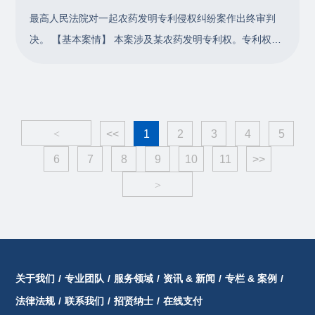
权局宣告本专利权全部无效，并提交了证
最高人民法院对一起农药发明专利侵权纠纷案作出终审判
决。 【基本案情】 本案涉及某农药发明专利权。专利权人
甲公司的 X 相关原药 X 已于 2010 年取得农药登记。在涉
案专利的保护期内，被诉侵权人乙公司、丙公司自 2017 年
起为获得 XX 仿制药和制剂的农药登记所需试验数据，实施
了制造、使用落入涉案专利权保护范围的农药产品的行
<
<<
1
2
3
4
5
为；并且，还为案外多家公司进行农药登记
6
7
8
9
10
11
>>
>
关于我们
/
专业团队
/
服务领域
/
资讯 & 新闻
/
专栏 & 案例
/
法律法规
/
联系我们
/
招贤纳士
/
在线支付