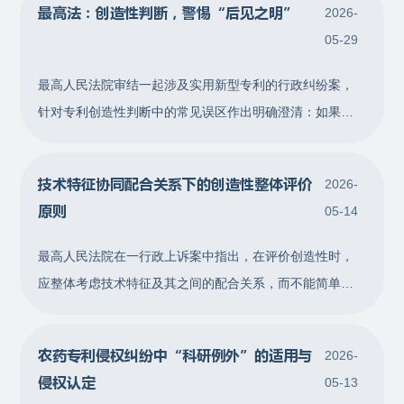
最高法：创造性判断，警惕“后见之明”
2026-
题的发现足以使涉案专利具备创造性，故判决维持涉案专
05-29
利权有效。 本案涉及一起实用新型专利权无效纠纷。甲公
司系涉案专利的权利人，乙公司针对改
最高人民法院审结一起涉及实用新型专利的行政纠纷案，
针对专利创造性判断中的常见误区作出明确澄清：如果最
接近的现有技术与发明所关注的技术问题（即发明目的）
缺乏内在关联性，或者存在反向技术教导，则本领域技术
技术特征协同配合关系下的创造性整体评价
2026-
人员一般难以产生以最接近的现有技术为起点进而完成发
原则
05-14
明创造的改进动机。 甲公司系涉案实用新型专利的专利权
人。涉案专利权利要求 3 要求保护一种
最高人民法院在一行政上诉案中指出，在评价创造性时，
应整体考虑技术特征及其之间的配合关系，而不能简单地
将每个技术特征孤立地与现有技术对比，否则可能不当过
低评价发明的创造性。 本文涉及一无效宣告请求审查决
农药专利侵权纠纷中“科研例外”的适用与
2026-
定，案情简述如下： 甲公司系一项关于止血夹的发明专利
侵权认定
05-13
（以下简称本专利）的专利权人。乙公司请求国家知识产