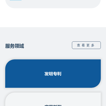
2025 年生效的近 2.9 万件案件中优中选优，经专业法官
会议逐案论证、审判委员会逐案审议确定。案例涵盖了
专利、商标、著作权、竞争垄断四大核心领域，深度聚
焦人工智能、生物医药、数据要素、平台经济、种业保
护、反
服务领域
查看更多
发明专利