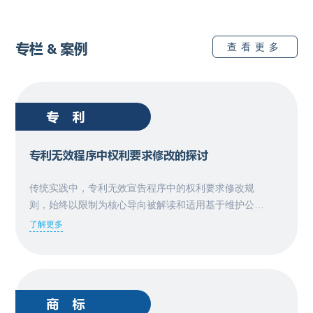
专栏 & 案例
查看更多
专利
专利无效程序中权利要求修改的探讨
传统实践中，专利无效宣告程序中的权利要求修改规
则，始终以限制为核心导向被解读和适用基于维护公众
信赖利益、保障行政审查效率的考量，对修改的范围、
了解更多
方式、时机作出比较严格的约束，严防专利权人通过修
改规避无效宣告理由、扩大专利保护范围，或是弥补授
权阶段的撰写缺陷，确保程序的公正性与严肃性。 根据
《专利审查指南》的规定，发明或者实用新型专利文件
商标