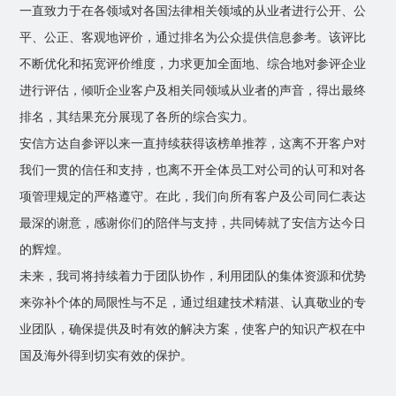
一直致力于在各领域对各国法律相关领域的从业者进行公开、公
平、公正、客观地评价，通过排名为公众提供信息参考。该评比
不断优化和拓宽评价维度，力求更加全面地、综合地对参评企业
进行评估，倾听企业客户及相关同领域从业者的声音，得出最终
排名，其结果充分展现了各所的综合实力。
安信方达自参评以来一直持续获得该榜单推荐，这离不开客户对
我们一贯的信任和支持，也离不开全体员工对公司的认可和对各
项管理规定的严格遵守。在此，我们向所有客户及公司同仁表达
最深的谢意，感谢你们的陪伴与支持，共同铸就了安信方达今日
的辉煌。
未来，我司将持续着力于团队协作，利用团队的集体资源和优势
来弥补个体的局限性与不足，通过组建技术精湛、认真敬业的专
业团队，确保提供及时有效的解决方案，使客户的知识产权在中
国及海外得到切实有效的保护。