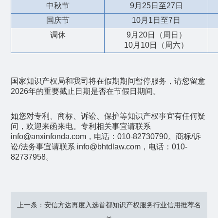
中秋节
9
月
25
日至
27
日
国庆节
10
月
1
日至
7
日
调休
9
月
20
日（周日）
10
月
10
日（周六）
国家知识产权局和我司将在假期期间暂停服务，请您留意
2026
年的重要截止日期是否在节假日期间。
如您对专利、商标、诉讼、保护等知识产权事宜有任何疑
问，欢迎来函来电。专利相关事宜请联系
info@anxinfonda.com
，电话：
010-82730790
。商标
/
诉
讼
/
法务事宜请联系
info@bhtdlaw.com
，电话：
010-
82737958
。
上一条：安信方达再度入选首都知识产权服务行业信用推荐名