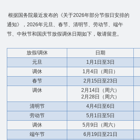
根据国务院最近发布的《关于
2026
年部分节假日安排的
通知》，
2026
年元旦、春节、清明节、劳动节、端午
节、中秋节和国庆节放假调休日期如下，敬请留意。
放假
/
调休
日期
元旦
1
月
1
日至
3
日
调休
1
月
4
日（周日）
春节
2
月
15
日至
23
日
调休
2
月
14
日（周六）
2
月
28
日（周六）
清明节
4
月
4
日至
6
日
劳动节
5
月
1
日至
5
日
调休
5
月
9
日（周六）
端午节
6
月
19
日至
21
日