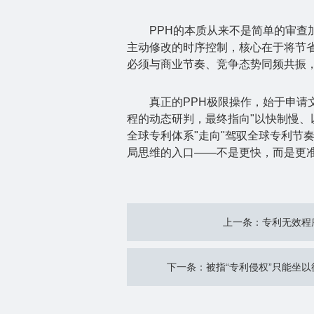
PPH
的本质从来不是简单的审查
主动修改的时序控制，核心在于将节
必须与商业节奏、竞争态势同频共振
真正的
PPH
极限操作，始于申请
程的动态研判，最终指向
"
以快制慢、
全球专利体系
"
走向
"
驾驭全球专利节
局思维的入口
——
不是更快，而是更
上一条：专利无效程
下一条：被指“专利侵权”只能坐以