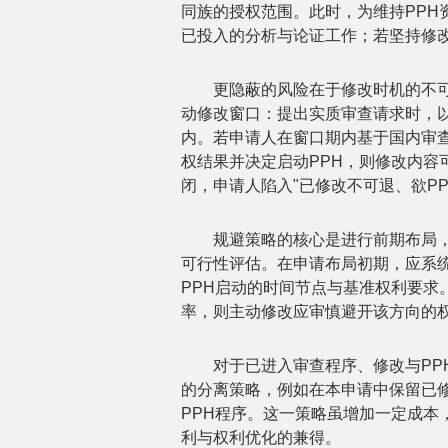
同族的授权范围。此时，为维持
PPH
已投入的分析与论证工作；若坚持修
更隐蔽的风险在于修改时机的不
动修改窗口：提出实质审查请求时，
内。若申请人在窗口期内基于国内审
权结果并决定启动
PPH
，则修改内容
闭，申请人陷入
"
已修改不可退、欲
P
规避策略的核心是进行前期布局
可行性评估。在申请布局初期，应系
PPH
启动的时间节点与基准权利要求
率，则主动修改应审慎避开该方向的
对于已进入审查程序、修改与
PP
的分离策略，例如在本申请中保留已
PPH
程序。这一策略虽增加一定成本
利与权利优化的兼得。