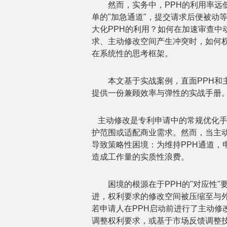
然而，实务中，
PPH
的利用率远
单的
"
加急通道
"
，提交请求后便被动
大化
PPH
的利用？如何在加速审查中
求、主动修改空间产生冲突时，如何
在系统性的思考框架。
本文基于实战案例，直面
PPH
和
提供一份兼顾效率与弹性的实战手册
主动修改是专利申请中的常规优化
护范围或适配商业需求。然而，当主
导致策略性困境：为维持
PPH
通道，
造成工作量的实质性浪费。
困境的根源在于
PPH
的
"
对应性
"
进，权利要求的修改空间被压缩至与
若申请人在
PPH
启动前进行了主动修
调整权利要求，或基于市场反馈调整