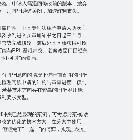
资格，申请人需退回修改前的版本，放弃
改，则
PPH
通道关闭，加速红利丧失。
可撤销性。中国专利法赋予申请人两次主
以及收到进入实审通知书之日起三个月
查态势完成修改，随后外国同族获得可授
可能与
PPH
基准冲突。若修改窗口已经关
PH
不可进
"
的僵局。
，有
PPH
意向的情况下进行前置性的
PPH
统梳理同族申请的结构与审查进度，预判
。若某技术方向存在较高的
PPH
利用概
权利要求变型。
H
冲突已然显现的案例，可考虑分案
-
修改
修改的优化的技术方案，在分案中使用
，但避免了
"
二选一
"
的博弈，实现加速红