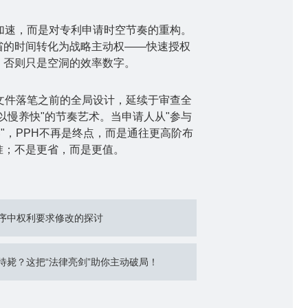
加速，而是对专利申请时空节奏的重构。
省的时间转化为战略主动权
——
快速授权
，否则只是空洞的效率数字。
文件落笔之前的全局设计，延续于审查全
以慢养快
"
的节奏艺术。当申请人从
"
参与
奏
"
，
PPH
不再是终点，而是通往更高阶布
准；不是更省，而是更值。
序中权利要求修改的探讨
待毙？这把“法律亮剑”助你主动破局！