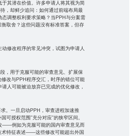
低于其潜在价值。许多申请人将其视为简
等待，却鲜少追问：如何通过前端布局最
动态调整权利要求策略？当
PPH
与分案需
权衡取舍？这些问题没有标准答案，但存
主动修改程序的常见冲突，试图为申请人
。
手段，用于克服可能的审查意见、扩展保
动修改与
PPH
程序交汇，时序的错位可能
申请人可能被迫放弃已完成的优化修改，
要求。一旦启动
PPH
，审查进程加速推
外国可授权范围
"
充分对应
"
的狭窄区间。
改
——
例如为克服可能的国内审查意见而
技术特征表述
——
这些修改可能超出外国