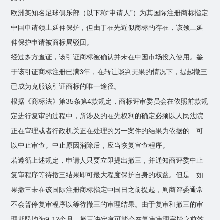
欧洲某知名足球俱乐部（以下称“申请人”）为其国际注册商标指定
中国申请领土延伸保护，但由于在先近似商标的存在，该领土延
伸保护申请被商标局驳回。
经过多方查证，该引证商标被确认并未在中国市场投入使用。鉴
于该引证商标注册已满3年，在转让谈判无果的情况下，提起撤三
已成为克服该引证商标的唯一途径。
根据《商标法》第35条第4款规定，商标评审委员会在依照前款规
定进行复审的过程中，所涉及的在先权利的确定必须以人民法院
正在审理或者行政机关正在处理的另一案件的结果为依据的，可
以中止审查。中止原因消除后，应当恢复审查程序。
若遵循上述规定，申请人只要立即提出撤三，并通知商评委中止
复审程序等待撤三结果即可最大程度保护自身的权益。但是，如
果撤三未在该国际注册商标指定中国日之前提起，则商评委通常
不会暂停复审程序以等待撤三的审理结果。由于复审和撤三的审
理期限均为9-12个月，撤三决定有可能会在复审审理完毕之前签