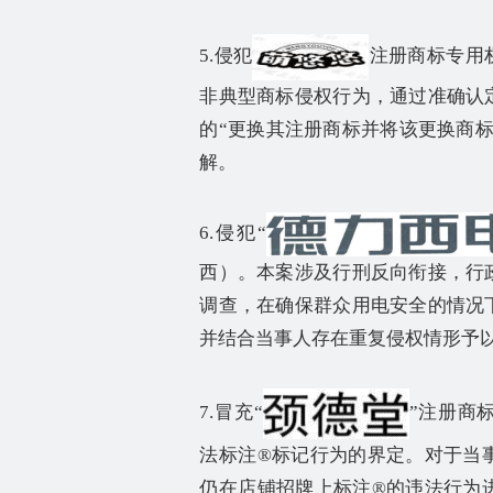
5.
侵犯
注册商标专用
非典型商标侵权行为，通过准确认
的
“
更换其注册商标并将该更换商
解。
6.
侵犯
“
西）。本案涉及行刑反向衔接，行
调查，在确保群众用电安全的情况
并结合当事人存在重复侵权情形予
7.
冒充
“
”
注册商
法标注
®
标记行为的界定。对于当
仍在店铺招牌上标注
®
的违法行为