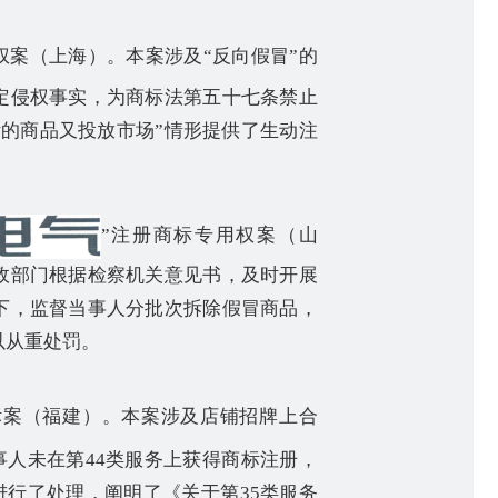
权案（上海）。本案涉及
“
反向假冒
”
的
定侵权事实，为商标法第五十七条禁止
标的商品又投放市场
”
情形提供了生动注
”
注册商标专用权案（山
政部门根据检察机关意见书，及时开展
下，监督当事人分批次拆除假冒商品，
以从重处罚。
标案（福建）。本案涉及店铺招牌上合
事人未在第
44
类服务上获得商标注册，
进行了处理，阐明了《关于第
35
类服务